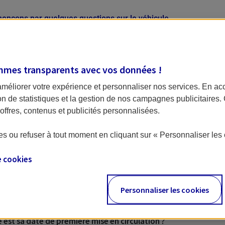
nçons par quelques questions sur le véhicule.
type de véhicule souhaitez-vous assurer ?
mmes transparents avec vos données !
améliorer votre expérience et personnaliser nos services. En ac
ion de statistiques et la gestion de nos campagnes publicitaires
ffres, contenus et publicités personnalisées.
Van
Integral
Profilé
Capuci
s ou refuser à tout moment en cliquant sur « Personnaliser les 
e
cookies
dez-vous le véhicule ?
Non
Personnaliser les cookies
 est sa date de première mise en circulation ?