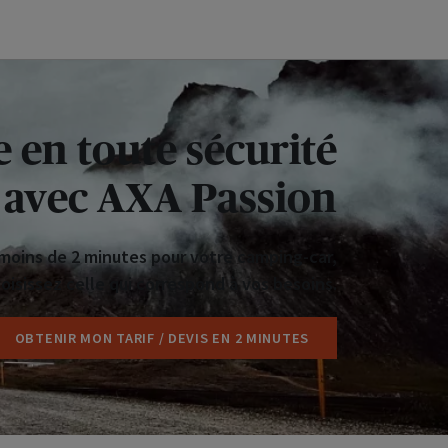
e en toute sécurité
avec AXA Passion
moins de 2 minutes pour votre camping-car,
isissez celle qui correspond à vos besoins.
OBTENIR MON TARIF / DEVIS EN 2 MINUTES