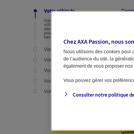
Votre véhicule
Comme
Quelques questions sur
votre camping-car ou van,
seulement le nécessaire
pour comprendre votre
Quel 
besoin.
Chez AXA Passion, nous so
Votre usage
Nous utilisons des cookies pour 
de l’audience du site, la générat
Votre profil
également de vous proposer nos o
Vos antécédants
Vous pouvez gérer vos préférence
Vos informations
Votre tarif
Consulter notre politique d
Possé
Oui
Quelle