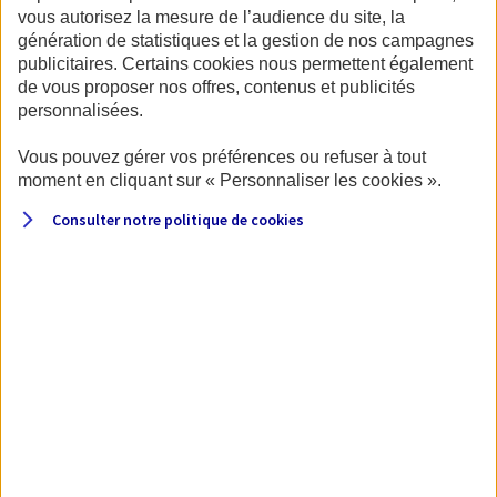
vous autorisez la mesure de l’audience du site, la
génération de statistiques et la gestion de nos campagnes
publicitaires. Certains cookies nous permettent également
de vous proposer nos offres, contenus et publicités
personnalisées.
Votre véhicule
Vous pouvez gérer vos préférences ou refuser à tout
moment en cliquant sur « Personnaliser les cookies ».
Commençons par quelques questions sur le véhicule.
Consulter notre politique de
cookies
Quel type de véhicule souhaitez-vous assurer ?
Van
Integral