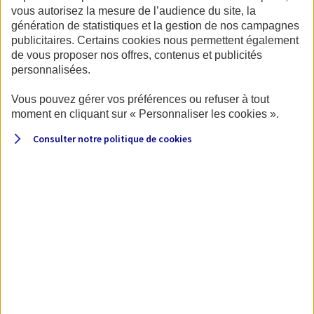
vous autorisez la mesure de l’audience du site, la
génération de statistiques et la gestion de nos campagnes
publicitaires. Certains cookies nous permettent également
de vous proposer nos offres, contenus et publicités
personnalisées.
Votre véhicule
Vous pouvez gérer vos préférences ou refuser à tout
moment en cliquant sur « Personnaliser les cookies ».
Commençons par quelques questions sur le véhicule.
Consulter notre politique de
cookies
Quel type de véhicule souhaitez-vous assurer ?
Van
Integral