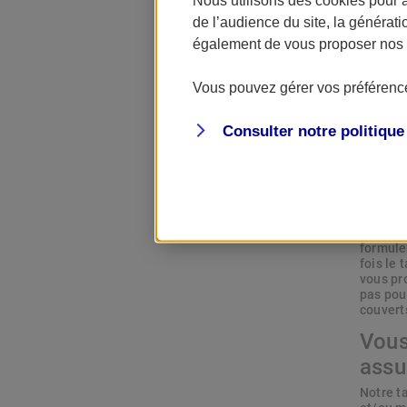
Ass
de l’audience du site, la générat
également de vous proposer nos o
Vous pouvez gérer vos préférence
Vous so
AXA vou
réponde
Consulter notre politiqu
Vous po
assurer 
Comm
de C
Pour as
formule
fois le
vous pr
pas pou
couvert
Vous
assu
Notre t