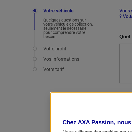
Votre véhicule
Vous s
? Vou
Quelques questions sur
votre véhicule de collection,
seulement le nécessaire
pour comprendre votre
Quel 
besoin.
Votre profil
Vos informations
Votre tarif
Chez AXA Passion, nous
Nous utilisons des cookies pour 