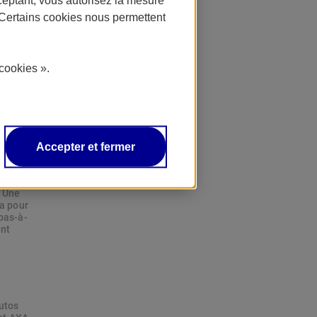
 par
. Certains cookies nous permettent
cookies ».
on ?
on, qui
ne pour
Moto
Accepter et fermer
entes
. Une
ra pour
pas-à-
ent
autos