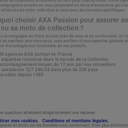
otos de collection) et d'obtenir un tarif pour chacun d'eux. Votre Ag
compagnera ensuite en vous proposant un devis d’assurance qui s'a
 véhicules de votre collection si vous avez des besoins spécifiques.
quoi choisir AXA Passion pour assurer s
 ou sa moto de collection ?
s accompagne en étant au plus près de vous et de vos besoins. En v
t au meilleur prix chez nous, vous profitez d’une expertise globale e
ier d’avantages sur l'ensemble de vos produits.
00 agences AXA partout en France
 expertise reconnue dans le monde de la Collection
accompagnement moyen de 12 ans par nos conseillers
 assistance 7j/7 24h/24 dans plus de 200 pays
os côtés depuis 1985
les questions attendent obligatoirement une réponse.
trer mes cookies.
Conditions et mentions légales.
sposez de droits sur les données vous concernant. Pour plus d'informa