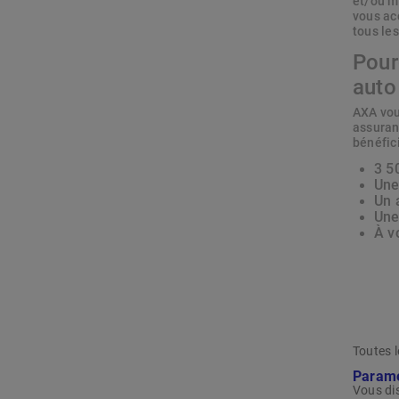
et/ou m
vous ac
tous les
Pour
auto
AXA vou
assuran
bénéfic
3 5
Une
Un 
Une
À v
Toutes 
Paramé
Vous di