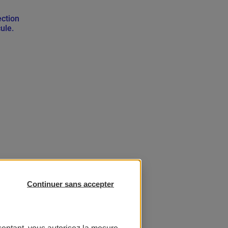
ection
ule.
Continuer sans accepter
ceptant, vous autorisez la mesure