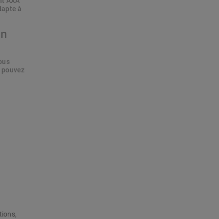
ent AXA
dapte à
on
ous
t pouvez
tions,