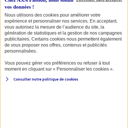
Chez AXA Passion, nous sommes transparents avec
de votre permis et de la carte grise du véhicule.
vos données !
Nous utilisons des cookies pour améliorer votre
expérience et personnaliser nos services. En acceptant,
vous autorisez la mesure de l’audience du site, la
Pour commencer, identifions votre
génération de statistiques et la gestion de nos campagnes
véhicule.
publicitaires. Certains cookies nous permettent également
de vous proposer nos offres, contenus et publicités
personnalisées.
Vous pouvez gérer vos préférences ou refuser à tout
Quel type de véhicule souhaitez-vous assurer ?
moment en cliquant sur « Personnaliser les cookies ».
Consulter notre politique de
cookies
Moto
Scooter