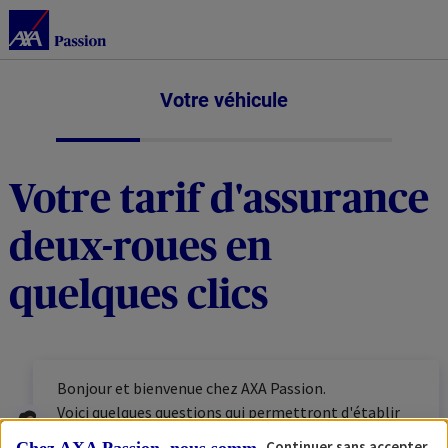
Votre véhicule
Votre tarif d'assurance
deux-roues en
quelques clics
Bonjour et bienvenue chez AXA Passion.
Voici quelques questions qui permettront d'établir
votre tarif personnalisé. N'hésitez pas à vous munir
Continuer sans accepter