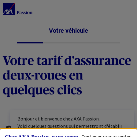
Votre véhicule
Votre tarif d'assurance
deux-roues en
quelques clics
Bonjour et bienvenue chez AXA Passion.
Voici quelques questions qui permettront d'établir
votre tarif personnalisé. N'hésitez pas à vous munir
Continuer sans accepter