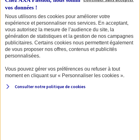
Chez AXA Passion, nous sommes transparents avec
de votre permis et de la carte grise du véhicule.
vos données !
Nous utilisons des cookies pour améliorer votre
expérience et personnaliser nos services. En acceptant,
vous autorisez la mesure de l’audience du site, la
Pour commencer, identifions votre
génération de statistiques et la gestion de nos campagnes
véhicule.
publicitaires. Certains cookies nous permettent également
de vous proposer nos offres, contenus et publicités
personnalisées.
Vous pouvez gérer vos préférences ou refuser à tout
Quel type de véhicule souhaitez-vous assurer ?
moment en cliquant sur « Personnaliser les cookies ».
Consulter notre politique de
cookies
Moto
Scooter