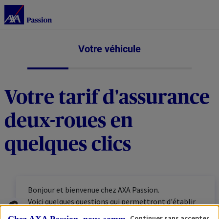
Votre véhicule
Votre tarif d'assurance
deux-roues en
quelques clics
Bonjour et bienvenue chez AXA Passion.
Voici quelques questions qui permettront d'établir
votre tarif personnalisé. N'hésitez pas à vous munir
Continuer sans accepter