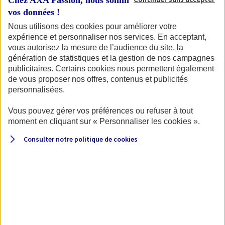
Chez AXA Passion, nous sommes transparents avec
de votre permis et de la carte grise du véhicule.
vos données !
Nous utilisons des cookies pour améliorer votre
expérience et personnaliser nos services. En acceptant,
vous autorisez la mesure de l’audience du site, la
Pour commencer, identifions votre
génération de statistiques et la gestion de nos campagnes
véhicule.
publicitaires. Certains cookies nous permettent également
de vous proposer nos offres, contenus et publicités
personnalisées.
Vous pouvez gérer vos préférences ou refuser à tout
Quel type de véhicule souhaitez-vous assurer ?
moment en cliquant sur « Personnaliser les cookies ».
Consulter notre politique de
cookies
Moto
Scooter