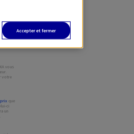
Accepter et fermer
ar
XA vous
eur.
r votre
prix
que
elui-ci
ra un
.