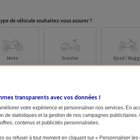
type de véhicule souhaitez-vous assurer ?
Moto
Scooter
Quad / Bugg
mmes transparents avec vos données !
améliorer votre expérience et personnaliser nos services. En ac
ion de statistiques et la gestion de nos campagnes publicitaires
les questions attendent obligatoirement une réponse.
ffres, contenus et publicités personnalisées.
trer mes cookies.
Conditions et mentions légales.
sposez de droits sur les données vous concernant. Pour plus d'
s ou refuser à tout moment en cliquant sur « Personnaliser les 