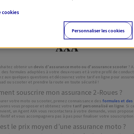
e
cookies
Personnaliser les cookies
ssurance moto et scooter p
AXA
uhaitez obtenir un
devis d'assurance moto ou d'assurance scooter
? A
des formules adaptées à votre deux-roues et à votre profil de conduct
 aux quelques questions et découvrez votre tarif en ligne pour assure
ad ou scooter et prendre la route en toute sécurité !
ent souscrire mon assurance 2-Roues ?
surer votre moto ou scooter, prenez connaissance des
formules et des 
uvons vous proposer et obtenez votre
tarif personnalisé en ligne
. Si c
nvient, un Agent AXA vous recontactera à votre demande, vous propose
finitif et vous accompagnera pas à pas pour finaliser votre souscription
 est le prix moyen d’une assurance moto ?