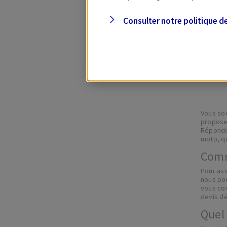
Consulter notre politique d
A
Vous so
propose 
Répondez
moto, qu
Comm
Pour as
nous po
vous co
devis dé
Quel