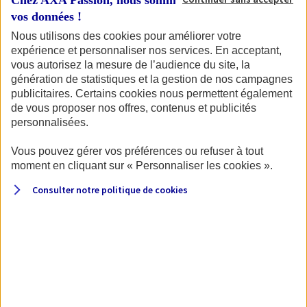
Chez AXA Passion, nous sommes transparents avec
de votre permis et de la carte grise du véhicule.
vos données !
Nous utilisons des cookies pour améliorer votre
expérience et personnaliser nos services. En acceptant,
vous autorisez la mesure de l’audience du site, la
Pour commencer, identifions votre
génération de statistiques et la gestion de nos campagnes
véhicule.
publicitaires. Certains cookies nous permettent également
de vous proposer nos offres, contenus et publicités
personnalisées.
Vous pouvez gérer vos préférences ou refuser à tout
Quel type de véhicule souhaitez-vous assurer ?
moment en cliquant sur « Personnaliser les cookies ».
Consulter notre politique de
cookies
Moto
Scooter