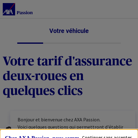
Votre véhicule
Votre tarif d'assurance
deux-roues en
quelques clics
Bonjour et bienvenue chez AXA Passion.
Voici quelques questions qui permettront d'établir
votre tarif personnalisé. N'hésitez pas à vous munir
Continuer sans accepter