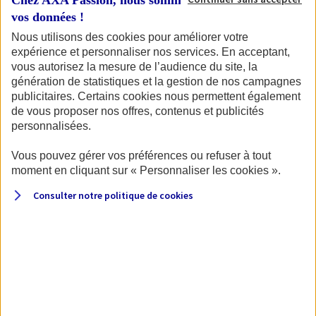
Chez AXA Passion, nous sommes transparents avec
de votre permis et de la carte grise du véhicule.
vos données !
Nous utilisons des cookies pour améliorer votre
expérience et personnaliser nos services. En acceptant,
vous autorisez la mesure de l’audience du site, la
Pour commencer, identifions votre
génération de statistiques et la gestion de nos campagnes
véhicule.
publicitaires. Certains cookies nous permettent également
de vous proposer nos offres, contenus et publicités
personnalisées.
Vous pouvez gérer vos préférences ou refuser à tout
Quel type de véhicule souhaitez-vous assurer ?
moment en cliquant sur « Personnaliser les cookies ».
Consulter notre politique de
cookies
Moto
Scooter