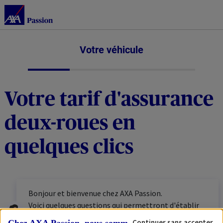
Votre véhicule
Votre tarif d'assurance
deux-roues en
quelques clics
Bonjour et bienvenue chez AXA Passion.
Voici quelques questions qui permettront d'établir
votre tarif personnalisé. N'hésitez pas à vous munir
Continuer sans accepter