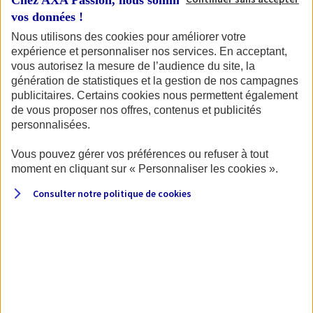
Chez AXA Passion, nous sommes transparents avec
de votre permis et de la carte grise du véhicule.
vos données !
Nous utilisons des cookies pour améliorer votre
expérience et personnaliser nos services. En acceptant,
vous autorisez la mesure de l’audience du site, la
Pour commencer, identifions votre
génération de statistiques et la gestion de nos campagnes
véhicule.
publicitaires. Certains cookies nous permettent également
de vous proposer nos offres, contenus et publicités
personnalisées.
Vous pouvez gérer vos préférences ou refuser à tout
Quel type de véhicule souhaitez-vous assurer ?
moment en cliquant sur « Personnaliser les cookies ».
Consulter notre politique de
cookies
Moto
Scooter