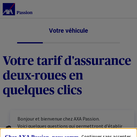
Votre véhicule
Votre tarif d'assurance
deux-roues en
quelques clics
Bonjour et bienvenue chez AXA Passion.
Voici quelques questions qui permettront d'établir
votre tarif personnalisé. N'hésitez pas à vous munir
Continuer sans accepter