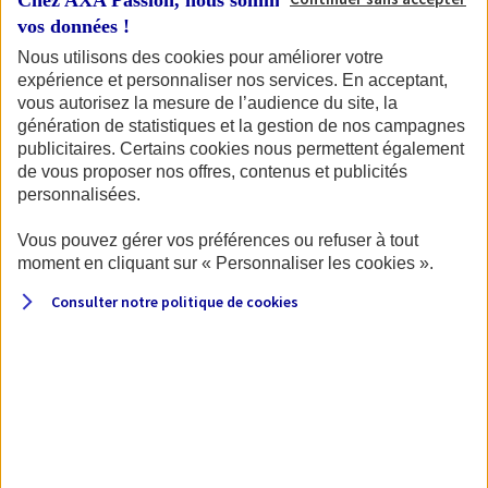
Chez AXA Passion, nous sommes transparents avec
de votre permis et de la carte grise du véhicule.
vos données !
Nous utilisons des cookies pour améliorer votre
expérience et personnaliser nos services. En acceptant,
vous autorisez la mesure de l’audience du site, la
Pour commencer, identifions votre
génération de statistiques et la gestion de nos campagnes
véhicule.
publicitaires. Certains cookies nous permettent également
de vous proposer nos offres, contenus et publicités
personnalisées.
Vous pouvez gérer vos préférences ou refuser à tout
Quel type de véhicule souhaitez-vous assurer ?
moment en cliquant sur « Personnaliser les cookies ».
Consulter notre politique de
cookies
Moto
Scooter