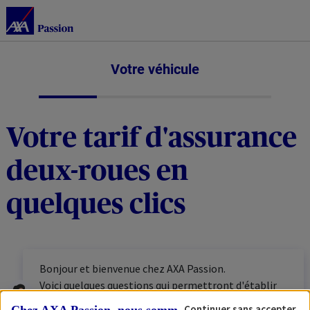
Votre véhicule
Votre tarif d'assurance
deux-roues en
quelques clics
Bonjour et bienvenue chez AXA Passion.
Voici quelques questions qui permettront d'établir
votre tarif personnalisé. N'hésitez pas à vous munir
Continuer sans accepter