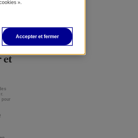
cookies ».
tions,
Accepter et fermer
 et
des
r.
e pour
e
 en