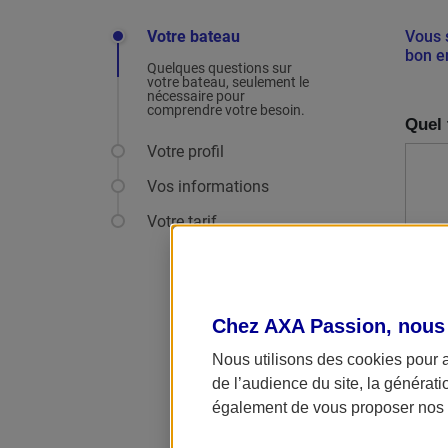
Votre bateau
Vous 
bon e
Quelques questions sur
votre bateau, seulement le
nécessaire pour
comprendre votre besoin.
Quel 
Votre profil
Vos informations
Votre tarif
Chez AXA Passion, nous
Nous utilisons des cookies pour 
de l’audience du site, la générat
également de vous proposer nos o
Toutes 