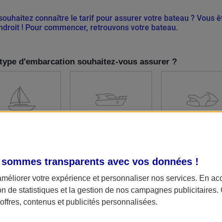
souhaitez connaître le tarif pour assurer votre bateau ? Vous ê
ndroit ! Pour commencer, retrouvons votre bateau.
type d'embarcation souhaitez-vous assurer ?
VOILIER
BATEAU À
JET-SKI
MOTEUR
 sommes transparents avec vos données !
améliorer votre expérience et personnaliser nos services. En ac
ion de statistiques et la gestion de nos campagnes publicitaires
ffres, contenus et publicités personnalisées.
les questions attendent obligatoirement une réponse.