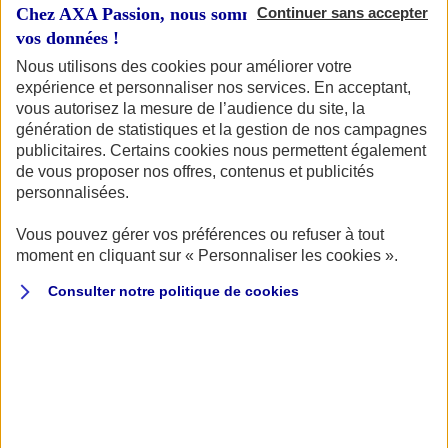
Chez AXA Passion, nous sommes transparents avec
Continuer sans accepter
vos données !
Nous utilisons des cookies pour améliorer votre
expérience et personnaliser nos services. En acceptant,
Votre bateau
vous autorisez la mesure de l’audience du site, la
génération de statistiques et la gestion de nos campagnes
publicitaires. Certains cookies nous permettent également
de vous proposer nos offres, contenus et publicités
Vous souhaitez connaître le tarif pour assurer votre
personnalisées.
bateau ? Vous êtes au bon endroit ! Pour commencer,
retrouvons votre bateau.
Vous pouvez gérer vos préférences ou refuser à tout
moment en cliquant sur « Personnaliser les cookies ».
Consulter notre politique de
cookies
Quel type d'embarcation souhaitez-vous assurer ?
VOILIER
BATEAU À MOTEUR