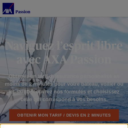
Naviguez l’esprit libre
avec AXA Passion
Obtenez un tarif d'assurance personnalisé en
moins de 2 minutes pour votre bateau, voilier
ou
jet-ski. Découvrez nos formules et choisissez
celle qui correspond à vos besoins.
OBTENIR MON TARIF / DEVIS EN 2 MINUTES