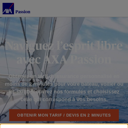
Naviguez l’esprit libre
avec AXA Passion
Obtenez un tarif d'assurance personnalisé en
moins de 2 minutes pour votre bateau, voilier
ou
jet-ski. Découvrez nos formules et choisissez
celle qui correspond à vos besoins.
OBTENIR MON TARIF / DEVIS EN 2 MINUTES