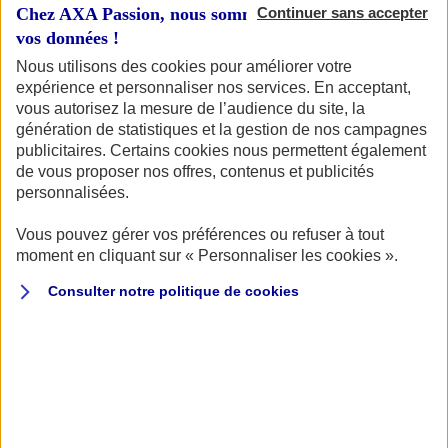
Chez AXA Passion, nous sommes transparents avec
Continuer sans accepter
vos données !
Nous utilisons des cookies pour améliorer votre
expérience et personnaliser nos services. En acceptant,
Votre bateau
vous autorisez la mesure de l’audience du site, la
génération de statistiques et la gestion de nos campagnes
publicitaires. Certains cookies nous permettent également
de vous proposer nos offres, contenus et publicités
Vous souhaitez connaître le tarif pour assurer votre
personnalisées.
bateau ? Vous êtes au bon endroit ! Pour commencer,
retrouvons votre bateau.
Vous pouvez gérer vos préférences ou refuser à tout
moment en cliquant sur « Personnaliser les cookies ».
Consulter notre politique de
cookies
Quel type d'embarcation souhaitez-vous assurer ?
VOILIER
BATEAU À MOTEUR