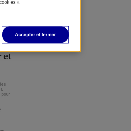
cookies ».
tions,
Accepter et fermer
 et
des
r.
e pour
e
 en