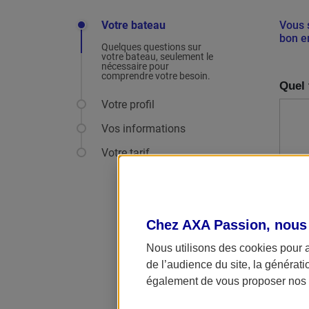
Votre bateau
Vous 
bon e
Quelques questions sur
votre bateau, seulement le
nécessaire pour
comprendre votre besoin.
Quel 
Votre profil
Vos informations
Votre tarif
Chez AXA Passion, nous
Nous utilisons des cookies pour 
de l’audience du site, la générat
également de vous proposer nos o
Toutes 