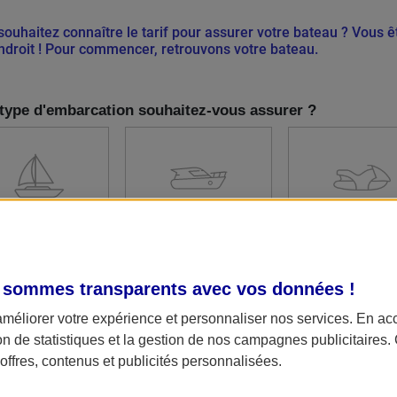
souhaitez connaître le tarif pour assurer votre bateau ? Vous ê
ndroit ! Pour commencer, retrouvons votre bateau.
type d'embarcation souhaitez-vous assurer ?
VOILIER
BATEAU À
JET-SKI
MOTEUR
 sommes transparents avec vos données !
améliorer votre expérience et personnaliser nos services. En ac
ion de statistiques et la gestion de nos campagnes publicitaires
ffres, contenus et publicités personnalisées.
les questions attendent obligatoirement une réponse.