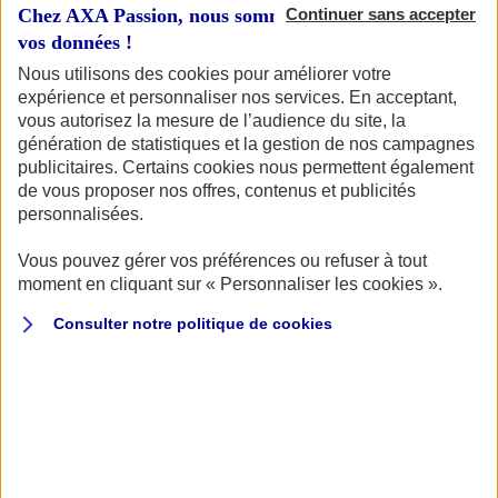
Chez AXA Passion, nous sommes transparents avec
Continuer sans accepter
vos données !
Nous utilisons des cookies pour améliorer votre
expérience et personnaliser nos services. En acceptant,
Votre bateau
vous autorisez la mesure de l’audience du site, la
génération de statistiques et la gestion de nos campagnes
publicitaires. Certains cookies nous permettent également
de vous proposer nos offres, contenus et publicités
Vous souhaitez connaître le tarif pour assurer votre
personnalisées.
bateau ? Vous êtes au bon endroit ! Pour commencer,
retrouvons votre bateau.
Vous pouvez gérer vos préférences ou refuser à tout
moment en cliquant sur « Personnaliser les cookies ».
Consulter notre politique de
cookies
Quel type d'embarcation souhaitez-vous assurer ?
VOILIER
BATEAU À MOTEUR