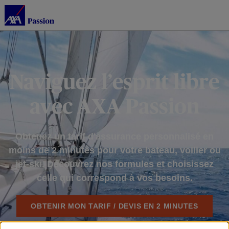
Naviguez l’esprit libre
avec AXA Passion
Obtenez un tarif d'assurance personnalisé en
moins de 2 minutes pour votre bateau, voilier
ou
jet-ski. Découvrez nos formules et choisissez
celle qui correspond à vos besoins.
OBTENIR MON TARIF / DEVIS EN 2 MINUTES