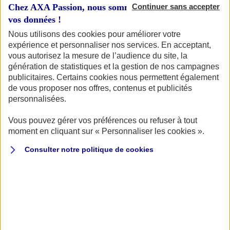
Chez AXA Passion, nous sommes transparents avec
Continuer sans accepter
vos données !
Nous utilisons des cookies pour améliorer votre
expérience et personnaliser nos services. En acceptant,
Votre bateau
vous autorisez la mesure de l’audience du site, la
génération de statistiques et la gestion de nos campagnes
publicitaires. Certains cookies nous permettent également
de vous proposer nos offres, contenus et publicités
Vous souhaitez connaître le tarif pour assurer votre
personnalisées.
bateau ? Vous êtes au bon endroit ! Pour commencer,
retrouvons votre bateau.
Vous pouvez gérer vos préférences ou refuser à tout
moment en cliquant sur « Personnaliser les cookies ».
Consulter notre politique de
cookies
Quel type d'embarcation souhaitez-vous assurer ?
VOILIER
BATEAU À MOTEUR