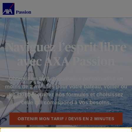
Naviguez l’esprit libre
avec AXA Passion
Obtenez un tarif d'assurance personnalisé en
moins de 2 minutes pour votre bateau, voilier
ou
jet-ski. Découvrez nos formules et choisissez
celle qui correspond à vos besoins.
OBTENIR MON TARIF / DEVIS EN 2 MINUTES