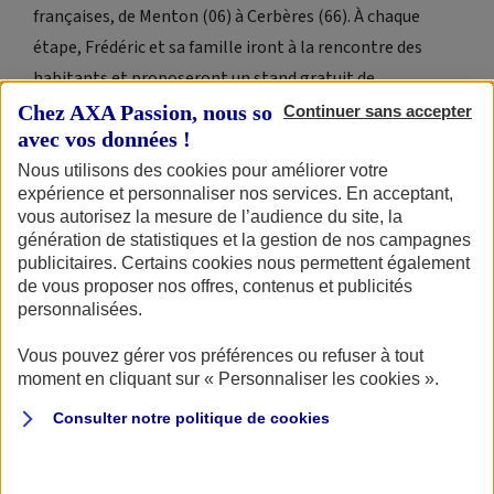
françaises, de Menton (06) à Cerbères (66). À chaque
étape, Frédéric et sa famille iront à la rencontre des
habitants et proposeront un stand gratuit de
réparations de vélos.
Chez AXA Passion, nous sommes transparents
Continuer sans accepter
avec vos données !
Nous utilisons des cookies pour améliorer votre
Je vote pour ce projet
expérience et personnaliser nos services. En acceptant,
vous autorisez la mesure de l’audience du site, la
génération de statistiques et la gestion de nos campagnes
publicitaires. Certains cookies nous permettent également
de vous proposer nos offres, contenus et publicités
personnalisées.
Vous pouvez gérer vos préférences ou refuser à tout
moment en cliquant sur « Personnaliser les cookies ».
▶
Consulter notre politique de
cookies