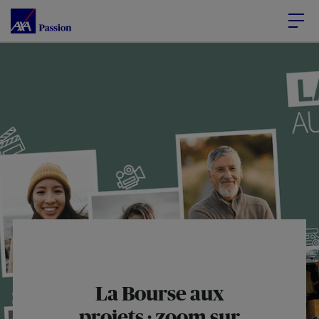
Accéder au Contenu
Accéder au Pied de page
La Bourse aux
projets : zoom sur