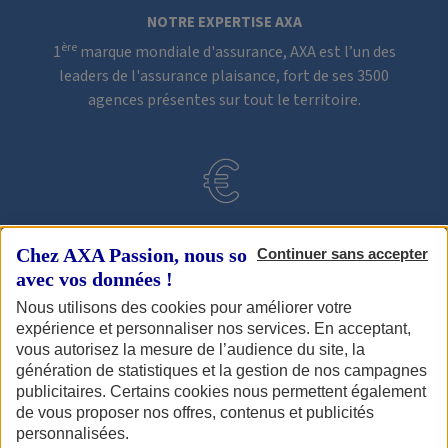
NOTRE EXPERTISE AXA
ère
1
marque mondiale d'assurance, AXA est l’un des
leaders de l'assurance plaisance, fort de ses 3500
agences présentes sur tout le territoire.
L'ASSURANCE DE BIEN VOUS ASSISTER
Chez AXA Passion, nous sommes transparents
Continuer sans accepter
Bénéficiez d’une assurance sans franchise après deux ans
avec vos données !
sans sinistre ou en cas de perte totale de votre bateau à
Nous utilisons des cookies pour améliorer votre
1
Voir
moteur.
expérience et personnaliser nos services. En acceptant,
modalités
vous autorisez la mesure de l’audience du site, la
dans
génération de statistiques et la gestion de nos campagnes
les
publicitaires. Certains cookies nous permettent également
Conditions
de vous proposer nos offres, contenus et publicités
Générales
.
personnalisées.
MAÎTRISE DE VOTRE BUDGET