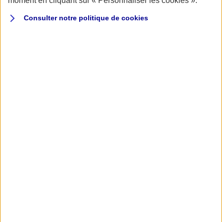
moment en cliquant sur « Personnaliser les cookies ».
Consulter notre politique de
cookies
#18 - JUILLET / SEPTEMBRE 2026
LIRE LE NUMÉRO 18
2025