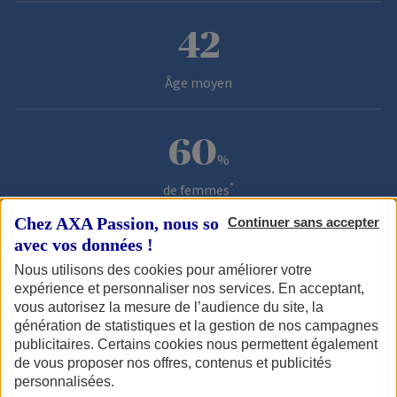
42
Âge moyen
60
%
Chiffres à octobre 2025
*
de femmes
Chez AXA Passion, nous sommes transparents
Continuer sans accepter
avec vos données !
40
%
Nous utilisons des cookies pour améliorer votre
Chiffres à octobre 2025
expérience et personnaliser nos services. En acceptant,
*
d'hommes
vous autorisez la mesure de l’audience du site, la
génération de statistiques et la gestion de nos campagnes
publicitaires. Certains cookies nous permettent également
de vous proposer nos offres, contenus et publicités
personnalisées.