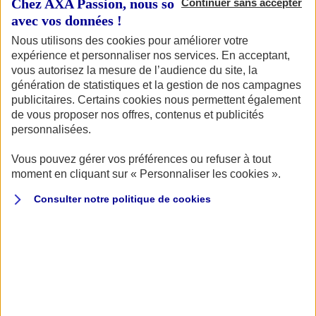
Chez AXA Passion, nous sommes transparents
Continuer sans accepter
avec vos données !
Nous utilisons des cookies pour améliorer votre
expérience et personnaliser nos services. En acceptant,
vous autorisez la mesure de l’audience du site, la
génération de statistiques et la gestion de nos campagnes
publicitaires. Certains cookies nous permettent également
de vous proposer nos offres, contenus et publicités
personnalisées.
Vous pouvez gérer vos préférences ou refuser à tout
moment en cliquant sur « Personnaliser les cookies ».
Bons plans et offres spéciales
Consulter notre politique de
cookies
jeunes motards
BÉNÉFICIEZ DE TARIFS ADAPTÉS
Lorsqu'on est jeune, chaque euro compte. C'est
pourquoi votre Agent AXA vous accompagne
pour vous proposer l'offre la plus adaptée à