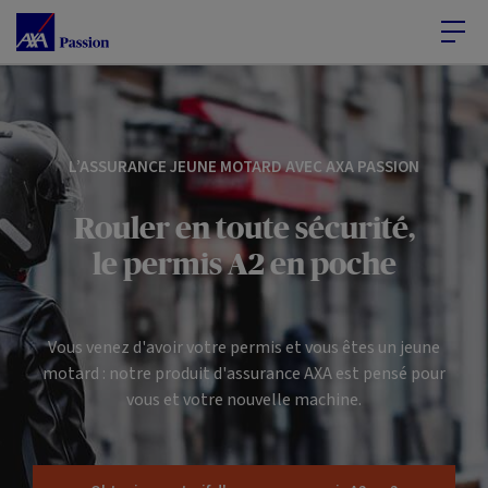
Accéder au Contenu
Accéder au Pied de page
L’ASSURANCE JEUNE MOTARD AVEC AXA PASSION
Rouler en toute sécurité,
le permis A2 en poche
Vous venez d'avoir votre permis et vous êtes un jeune
motard : notre produit d'assurance AXA est pensé pour
vous et votre nouvelle machine.