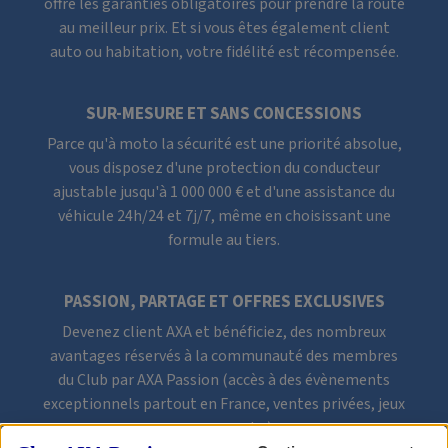
offre les garanties obligatoires pour prendre la route
au meilleur prix. Et si vous êtes également client
auto ou habitation, votre fidélité est récompensée.
SUR-MESURE ET SANS CONCESSIONS
Parce qu'à moto la sécurité est une priorité absolue,
vous disposez d'une protection du conducteur
ajustable jusqu'à
1 000 000 €
et d'une assistance du
véhicule 24h/24 et 7j/7, même en choisissant une
formule au tiers.
PASSION, PARTAGE ET OFFRES EXCLUSIVES
Devenez client AXA et bénéficiez, des nombreux
avantages réservés à la communauté des membres
du Club par AXA Passion (accès à des évènements
exceptionnels partout en France, ventes privées, jeux
concours, etc.).