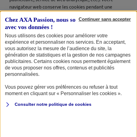
navigateur web conserve les cookies pendant une
certaine durée qui varie en fonction de leurs spécificités.
Chez AXA Passion, nous sommes transparents
Continuer sans accepter
Ils sont confidentiels et préservent votre anonymat.
avec vos données !
Nous utilisons des cookies pour améliorer votre
expérience et personnaliser nos services. En acceptant,
vous autorisez la mesure de l’audience du site, la
Un cookie = une finalité
génération de statistiques et la gestion de nos campagnes
publicitaires. Certains cookies nous permettent également
Tous nos cookies ont un objectif différent.
de vous proposer nos offres, contenus et publicités
personnalisées.
LES COOKIES INTÉGRÉS AUTOMATIQUEMENT :
Vous pouvez gérer vos préférences ou refuser à tout
moment en cliquant sur « Personnaliser les cookies ».
COOKIES FONCTIONNELS ET TECHNIQUES
Ils servent à mémoriser vos choix et vos préférences
Consulter notre politique de
cookies
ainsi qu'à concevoir des fonctionnalités pour
faciliter la navigation. Ils sont indispensables au
bon fonctionnement du site et sa capacité à fournir
des services.