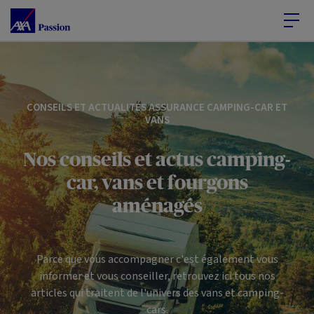
Accéder au Contenu
Accéder au Pied de page
CONSEILS ET ACTUALITÉS ASSURANCE CAMPING-CAR ET
VANS
Nos conseils et actus camping-
car, vans et fourgons
aménagés
Parce que vous accompagner c'est également vous
informer et vous conseiller, retrouvez ici tous nos
articles qui traitent de l'univers des vans et camping-
cars.