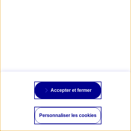
VOYAGER EN VAN EN AUTOMNE HIVER :
PRÉPARATION ET CONSEILS
Accepter et fermer
Découvrez nos conseils pratiques et astuces pour
voyager en van l’hiver : préparez votre voyage,
isolez votre véhicule et trouvez des spots gratuits
!
Personnaliser les cookies
LIRE L'ARTICLE