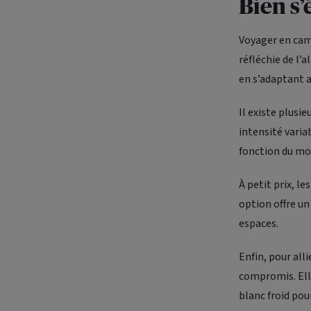
Bien s’
Voyager en camp
réfléchie de l’
en s’adaptant a
Il existe plusi
intensité varia
fonction du mo
À petit prix, l
option offre un
espaces.
Enfin, pour al
compromis. Ell
blanc froid pour