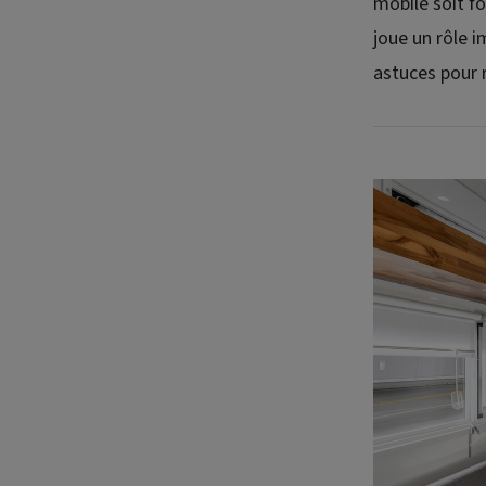
mobile soit fo
joue un rôle i
astuces pour r