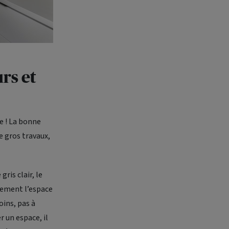
rs et
e ! La bonne
e gros travaux,
gris clair, le
llement l’espace
ins, pas à
r un espace, il