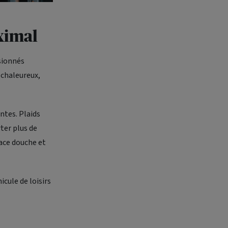
ximal
ssionnés
 chaleureux,
ntes. Plaids
ter plus de
ace douche et
icule de loisirs