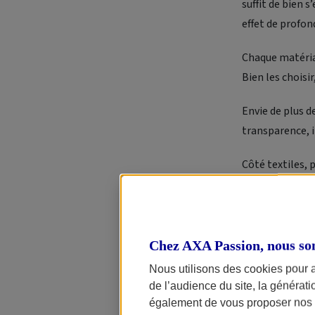
suffit de bien 
effet de profon
Chaque matériau
Bien les choisir
Envie de plus de
transparence, 
Côté textiles, 
douceur et légè
Pour le sol, opt
teinte naturell
Chez AXA Passion, nous so
Nous utilisons des cookies pour 
À l’inverse, ce
de l’audience du site, la générat
Les tissus épai
également de vous proposer nos o
réduisent le vo