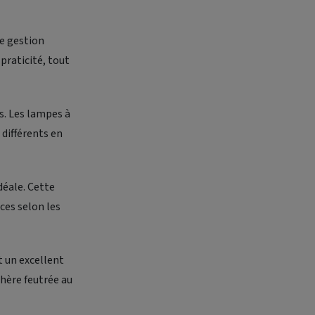
ne gestion
 praticité, tout
s. Les lampes à
différents en
déale. Cette
ces selon les
 un excellent
hère feutrée au