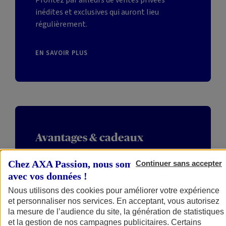
Profitez par ailleurs de ventes privées
inédites et exclusives qui auront lieu
régulièrement.
EN SAVOIR PLUS
Avantages
& cadeaux
Chez AXA Passion, nous sommes transparents
Continuer sans accepter
Jouez pour gagner tout au long de l’année
avec vos données !
des places à de grands évènements, mais
aussi des équipements ou des abonnements.
Nous utilisons des cookies pour améliorer votre expérience
Tentez enfin de réaliser et de financer votre
et personnaliser nos services. En acceptant, vous autorisez
la mesure de l’audience du site, la génération de statistiques
rêve en participant à notre appel à projet
et la gestion de nos campagnes publicitaires. Certains