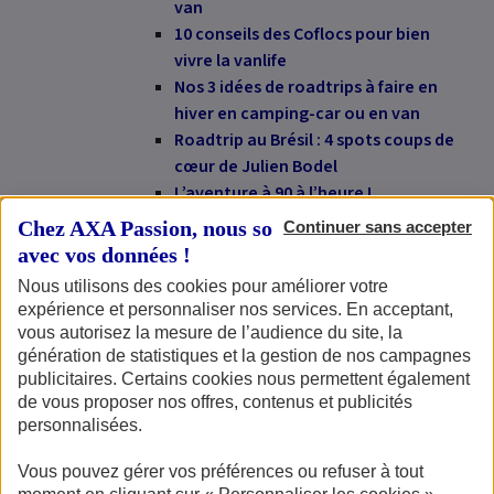
van
10 conseils des Coflocs pour bien
vivre la
vanlife
Nos 3 idées de
roadtrips
à faire en
hiver en camping-car ou en
van
Roadtrip
au Brésil : 4 spots coups de
cœur de Julien Bodel
L’aventure à 90 à l’heure !
À la découverte du
gamping
, ou l’art
Chez AXA Passion, nous sommes transparents
Continuer sans accepter
de camper chez l’habitant
avec vos données !
Brun d’Elle, un voyage culinaire en
Nous utilisons des cookies pour améliorer votre
van
expérience et personnaliser nos services. En acceptant,
Un véhicule de loisirs à son image :
vous autorisez la mesure de l’audience du site, la
astuces et idées déco
génération de statistiques et la gestion de nos campagnes
Le camping-car en hiver : conduite,
publicitaires. Certains cookies nous permettent également
équipements et astuces !
de vous proposer nos offres, contenus et publicités
personnalisées.
AXA Passion offre un an d'accès à
CaraMaps Premium aux membres du
Vous pouvez gérer vos préférences ou refuser à tout
Club AXA Passion