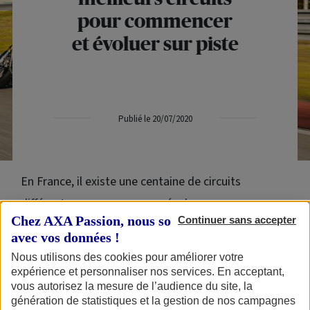
pour commencer
et évoluer sur piste
Publié le 20/07/2020
En France, il existe une centaine de circuits
différents pour commencer, évoluer ou
Chez AXA Passion, nous sommes transparents
Continuer sans accepter
expérimenter sur piste, selon son niveau. Le
avec vos données !
Castellet, Le Mans, Magny-Cours... de quoi
Nous utilisons des cookies pour améliorer votre
satisfaire tous les pilotes ! Il est facile de fournir un
expérience et personnaliser nos services. En acceptant,
vous autorisez la mesure de l’audience du site, la
classement des plus beaux circuits, tous présents
génération de statistiques et la gestion de nos campagnes