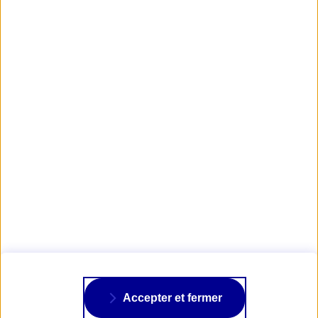
Bonne route et surtout, pensez à consulter notre offre
assurance deux-roues
!
Obtenir mon tarif puis mon Devis Deux-Roues
AXA PASSION
NOS ASSURANCES
À PROPOS
Accepter et fermer
SUIVRE AXA