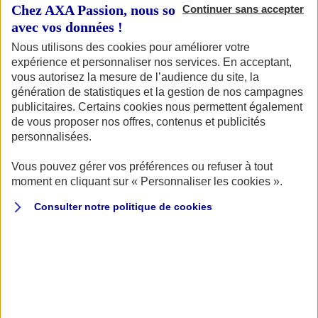
Chez AXA Passion, nous sommes transparents
Continuer sans accepter
avec vos données !
EXPERTISE AXA
Nous utilisons des cookies pour améliorer votre
ère
1
marque mondiale d'assurance, AXA est l’un des
expérience et personnaliser nos services. En acceptant,
leaders de l'assurance plaisance, fort de ses 3500
vous autorisez la mesure de l’audience du site, la
agences présentes sur tout le territoire.
génération de statistiques et la gestion de nos campagnes
publicitaires. Certains cookies nous permettent également
de vous proposer nos offres, contenus et publicités
personnalisées.
Vous pouvez gérer vos préférences ou refuser à tout
moment en cliquant sur « Personnaliser les cookies ».
BUDGET MAÎTRISÉ
Profitez d’une réduction jusqu’à 23% sur le tarif de votre
Consulter notre politique de
cookies
voilier, en fonction de vos antécédents et de la durée de
1
Voir
votre désarmement à terre.
modalités
dans
les
Conditions