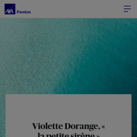
Accéder au Contenu
Accéder au Pied de page
Violette Dorange, «
la petite sirène »