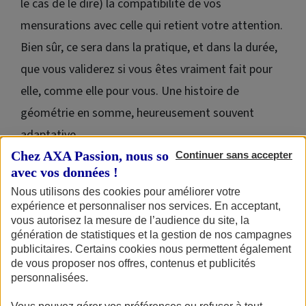
le cas de le dire) la compatibilité de vos
mensurations avec celle qui retient votre attention.
Bien sûr, ce sera dans la pratique, et dans la durée,
que vous validerez si vous êtes vraiment fait pour
elle, comme elle pour vous. Une histoire de
géométrie en somme, heureusement souvent
adaptative.
Chez AXA Passion, nous sommes transparents
Continuer sans accepter
avec vos données !
Nous utilisons des cookies pour améliorer votre
Pourquoi choisir une moto adaptée à
expérience et personnaliser nos services. En acceptant,
son gabarit ?
vous autorisez la mesure de l’audience du site, la
génération de statistiques et la gestion de nos campagnes
publicitaires. Certains cookies nous permettent également
D’une façon générale, on peut dire : pour s’éviter bien des
de vous proposer nos offres, contenus et publicités
tracas. Car aussi doué et talentueux soit-on, c’est d’abord
personnalisées.
avec une
moto
sur laquelle tout tombe naturellement