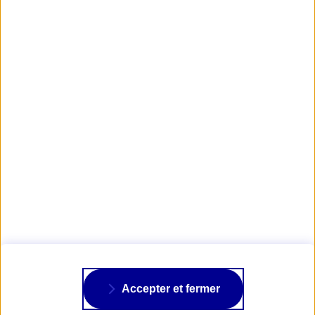
Lire aussi : Comment bien rouler en supermotard ?
Obtenir votre devis d’assurance deux-roues
AXA PASSION
NOS ASSURANCES
À PROPOS
Accepter et fermer
SUIVRE AXA