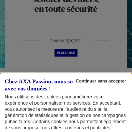
en toute sécurité
Publié le 11/03/2021
PLAISANCE
Chez AXA Passion, nous sommes transparents
Continuer sans accepter
Les véhicules nautiques à moteur (VNM)*
avec vos données !
Nous utilisons des cookies pour améliorer votre
communément appelés scooters de mers ou moto-
expérience et personnaliser nos services. En acceptant,
marines, ont bouleversé notre paysage nautique en
vous autorisez la mesure de l’audience du site, la
génération de statistiques et la gestion de nos campagnes
20 ans. C’est en mer Méditerranée que l’on note la
publicitaires. Certains cookies nous permettent également
plus forte concentration.
de vous proposer nos offres, contenus et publicités