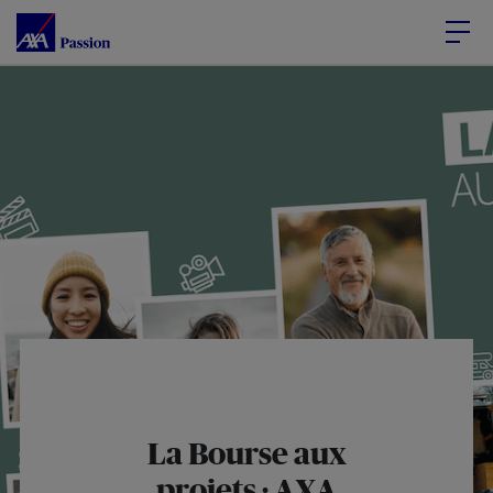
Accéder au Contenu
Accéder au Pied de page
La Bourse aux
projets : AXA