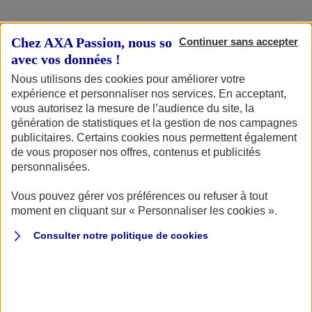
Chez AXA Passion, nous sommes transparents
Continuer sans accepter
avec vos données !
Qu’est-ce que la Bourse aux projets
Nous utilisons des cookies pour améliorer votre
par AXA Passion ?
expérience et personnaliser nos services. En acceptant,
vous autorisez la mesure de l’audience du site, la
La Bourse aux projets par AXA Passion est destinée à
génération de statistiques et la gestion de nos campagnes
accompagner financièrement et médiatiquement une
publicitaires. Certains cookies nous permettent également
personne passionnée dans la réalisation de son projet en
de vous proposer nos offres, contenus et publicités
personnalisées.
lien avec l’un des quatre univers d’assurance d’AXA
Passion (deux-roues, véhicules de collection, plaisance
Vous pouvez gérer vos préférences ou refuser à tout
et camping-car).
moment en cliquant sur « Personnaliser les cookies ».
Consulter notre politique de
cookies
Suite à la validation de l’ensemble des étapes de
sélection, le lauréat sera désigné au printemps 2025 lors
d’une soirée de remise des prix, où il se verra attribuer
une somme de 10 000 € et une visibilité certaine via la