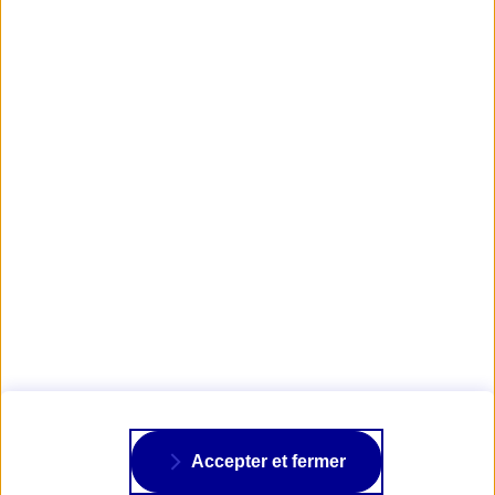
Obtenir mon tarif Camping-Car
RETROUVER LE SITE DE L'AGENT
DÉCOUVRIR LES AUTRES PORTRAITS
AXA PASSION
NOS ASSURANCES
À PROPOS
Accepter et fermer
SUIVRE AXA