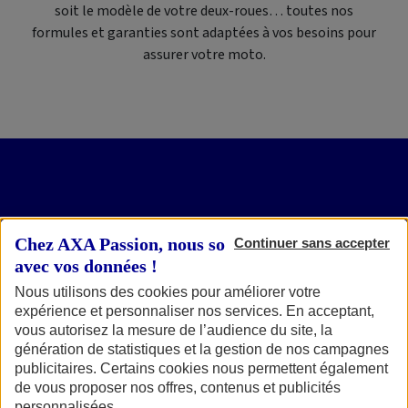
soit le modèle de votre deux-roues… toutes nos
formules et garanties sont adaptées à vos besoins pour
assurer votre moto.
Assurer sa
BMW avec AXA, combien ça
Chez AXA Passion, nous sommes transparents
Continuer sans accepter
coûte ?
avec vos données !
Nous utilisons des cookies pour améliorer votre
Le prix pour assurer sa moto BMW varie selon les
expérience et personnaliser nos services. En acceptant,
gammes et les modèles. F 800 R à 58 €/mois, R 1200 GS à
vous autorisez la mesure de l’audience du site, la
46 €/mois, S 1000 R à 50 €/mois, R 1200 RT à 31 €/mois : à
génération de statistiques et la gestion de nos campagnes
chaque duo pilote-moto son tarif et à chacun son choix
publicitaires. Certains cookies nous permettent également
de vous proposer nos offres, contenus et publicités
de packs et d'options. Plutôt que de vous donner une
personnalisées.