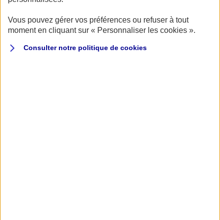
longue liste d'exemples de prix pour assurer votre moto
BMW, voici les éléments à prendre en compte qui
Vous pouvez gérer vos préférences ou refuser à tout
impactent votre tarif :
moment en cliquant sur « Personnaliser les cookies ».
Consulter notre politique de
cookies
VOTRE EXPÉRIENCE DE PILOTE MOTO
Que vous ayez déjà été assuré pour une moto BMW,
d'une autre marque, ou que ce soit votre première
moto, vous êtes par principe le bienvenu chez AXA
Passion, sous réserve de posséder un engin dont la
puissance est adaptée à votre expérience. Votre tarif
tiendra compte de votre passé de conducteur, y
compris d’éventuels accidents déclarés, afin de vous
proposer une couverture juste et personnalisée.
VOTRE CHOIX DE FORMULE
Sans surprise, choisir une formule tiers qui vous
propose certes une protection corporelle du