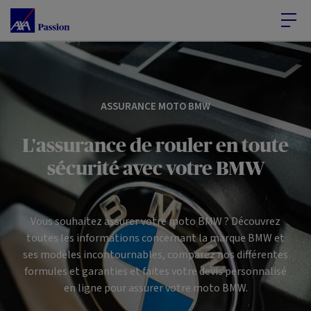
Accéder au Contenu
Accéder au Pied de page
ASSURANCE MOTO BMW
L'assurance de rouler en toute
sécurité avec votre BMW
Vous souhaitez assurer votre moto BMW ? Découvrez
toutes les informations concernant la marque BMW et
ses modèles incontournables, comparez nos différentes
formules et garanties et faites votre devis personnalisé
en ligne pour assurer votre moto BMW.