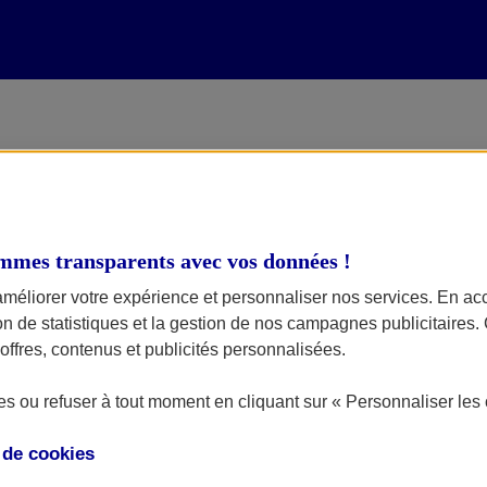
 les spécificités de la moto B
mmes transparents avec vos données !
our tout pilote détenteur du permis A2 souhaitant découvrir la s
améliorer votre expérience et personnaliser nos services. En ac
efois d’offrir de bonnes sensations de conduite aux motards souha
ion de statistiques et la gestion de nos campagnes publicitaires
ffres, contenus et publicités personnalisées.
Obtenir mon tarif
d'assurance
BMW F 800 GS
en 2 minutes
s ou refuser à tout moment en cliquant sur « Personnaliser les 
e de
cookies