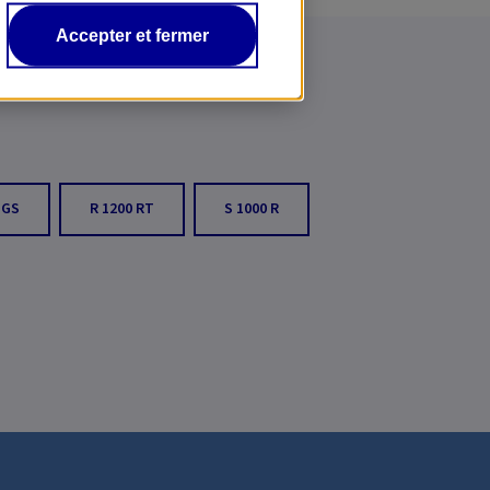
Accepter et fermer
 GS
R 1200 RT
S 1000 R