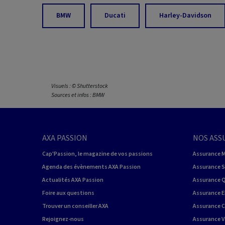
BMW
Ducati
Harley-Davidson
Visuels : © Shutterstock
Sources et infos : BMW
AXA PASSION
NOS ASS
Cap'Passion, le magazine de vos passions
Assurance 
Agenda des évènements AXA Passion
Assurance 
Actualités AXA Passion
Assurance 
Foire aux questions
Assurance E
Trouver un conseiller AXA
Assurance 
Rejoignez-nous
Assurance V