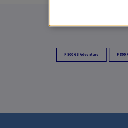
F 800 GS Adventure
F 800 