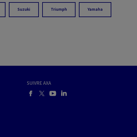
Suzuki
Triumph
Yamaha
SUIVRE AXA