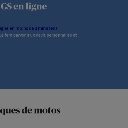
GS en ligne
igne en moins de 2 minutes !
us fera parvenir un devis personnalisé et
rques de motos