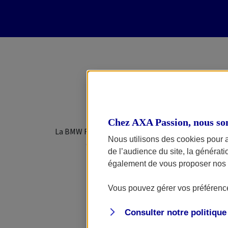
Quelles sont
Chez AXA Passion, nous so
La BMW F 800 GS est le compagnon de route idéal p
Nous utilisons des cookies pour 
d’autonomie, ce trail routier permet tout
de l’audience du site, la générat
également de vous proposer nos o
Vous pouvez gérer vos préférence
Consulter notre politiqu