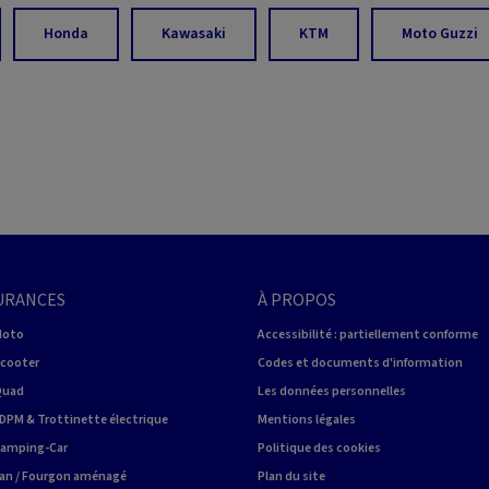
Honda
Kawasaki
KTM
Moto Guzzi
URANCES
À PROPOS
Moto
Accessibilité : partiellement conforme
Scooter
Codes et documents d'information
Quad
Les données personnelles
DPM & Trottinette électrique
Mentions légales
Camping-Car
Politique des cookies
an / Fourgon aménagé
Plan du site