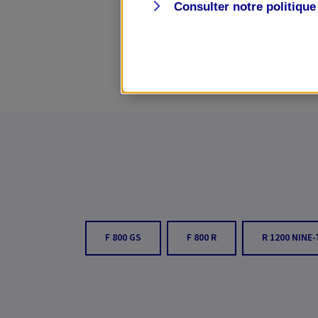
Consulter notre politiqu
F 800 GS
F 800 R
R 1200 NINE-