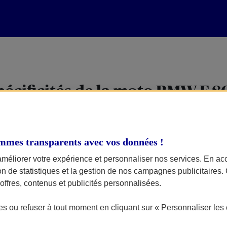
spécificités de la moto BMW F 
es ensablées, la BMW F 800 GS Adventure s’adapte au tout-terrain
mmes transparents avec vos données !
3
ndres en ligne de 4 temps de 798 cm
, qui libère une puissance ma
améliorer votre expérience et personnaliser nos services. En ac
,7L à 120 km/heure, et une capacité de réservoir de 24 litres, el
ion de statistiques et la gestion de nos campagnes publicitaires
dacieux de partir à l’aventure sans se soucier d’un éventuel arrêt 
ffres, contenus et publicités personnalisées.
motard ayant le goût de l’aventure, qui souhaite combiner à la fo
s ou refuser à tout moment en cliquant sur « Personnaliser les 
Adventure est disponible en différents coloris, tels que le rouge et 