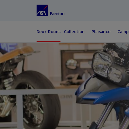
Accéder au Contenu
Accéder au Pied de page
Deux-Roues
Collection
Plaisance
Campi