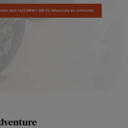
enir mon tarif BMW F 800 GS Adventure en 2 minutes
dventure