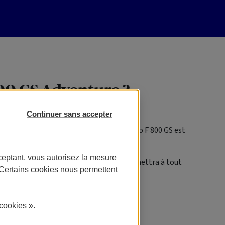
800 GS Adventure ?
Continuer sans accepter
. Cette version enduro de la fameuse moto F 800 GS est
ximale de 85 chevaux (63 kW).
ceptant, vous autorisez la mesure
le promet une autonomie certaine qui permettra à tout
. Certains cookies nous permettent
technique.
is autonomie et protection.
cookies ».
le sable mat.