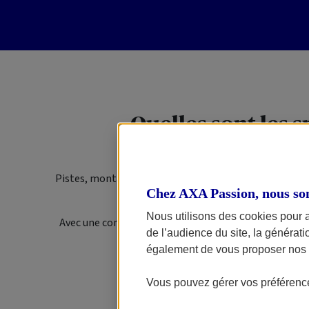
Quelles sont les 
Pistes, montagnes, routes rocailleuses, ou encore dun
Chez AXA Passion, nous so
composée d’un moteur 2 cyli
Nous utilisons des cookies pour 
Avec une consommation de 4,3L à 90 km/heure, ou de 5
de l’audience du site, la générat
pilote au
également de vous proposer nos o
Un modèle idéal pour tout 
Vous pouvez gérer vos préférence
La F 800 GS 