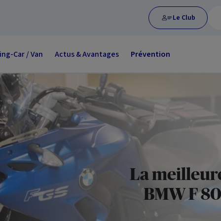
Le Club
ng-Car / Van
Actus & Avantages
Prévention
La meilleur
BMW F 800