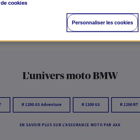
e de
cookies
Obtenir mon tarif
d'assurance
BMW F 800 GS Adventure
en 2 minutes
Personnaliser les cookies
L'univers moto BMW
T
R 1200 GS Adventure
R 1200 GS
R 1200 RT
EN SAVOIR PLUS SUR L'ASSURANCE MOTO PAR AXA