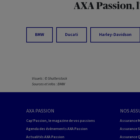
AXA Passion, 
BMW
Ducati
Harley-Davidson
Visuels : © Shutterstock
Sources et infos : BMW
AXA PASSION
NOS ASS
Cap'Passion, le magazine de vos passions
Assurance 
Agenda des évènements AXA Passion
Assurance 
Actualités AXA Passion
Assurance 