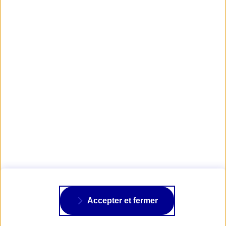
pour vous accompagner et vous conseiller sur les
meilleures solutions d'assurance adaptées à vos
passions.
Trouver une agence AXA
AXA PASSION
NOS ASSURANCES
À PROPOS
Accepter et fermer
SUIVRE AXA