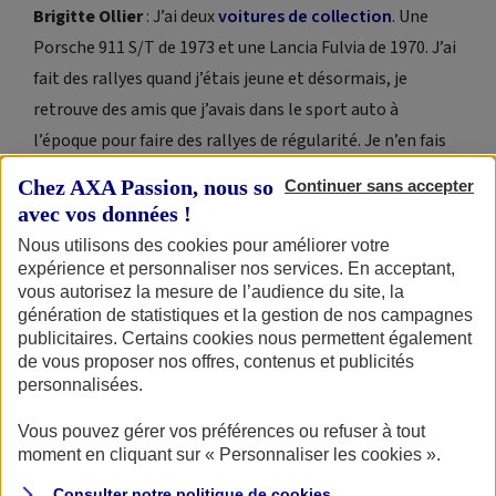
Brigitte Ollier
: J’ai deux
voitures de collection
. Une
Porsche 911 S/T de 1973 et une Lancia Fulvia de 1970. J’ai
fait des rallyes quand j’étais jeune et désormais, je
retrouve des amis que j’avais dans le sport auto à
l’époque pour faire des rallyes de régularité. Je n’en fais
pas aussi souvent que je le voudrais car cela demande du
Chez AXA Passion, nous sommes transparents
Continuer sans accepter
temps, mais j’adore ça ! Par le passé, j’ai eu une Jaguar
avec vos données !
MK2, un modèle anglais de 1960, avec le volant à droite.
Nous utilisons des cookies pour améliorer votre
Une magnifique voiture, mais compliquée à conduire en
expérience et personnaliser nos services. En acceptant,
vous autorisez la mesure de l’audience du site, la
compétition.
génération de statistiques et la gestion de nos campagnes
publicitaires. Certains cookies nous permettent également
J’aimerais aussi beaucoup m’acheter une 205 GTI,
de vous proposer nos offres, contenus et publicités
modèle rallye, évidemment. Ce qui nous intéresse, ce
personnalisées.
sont surtout les anciens véhicules de compétition, plus
Vous pouvez gérer vos préférences ou refuser à tout
que les voitures de collection classiques.
moment en cliquant sur « Personnaliser les cookies ».
Consulter notre politique de
cookies