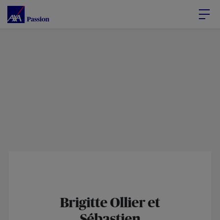
Accéder au Contenu
Accéder au Pied de page
Brigitte Ollier et
Sébastien