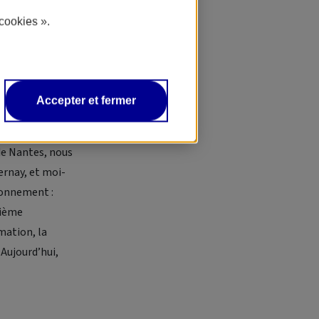
cookies ».
e Hochart et
Accepter et fermer
et, par la
Montluc (15 km
 de Nantes, nous
rnay, et moi-
ionnement :
zième
mation, la
 Aujourd’hui,