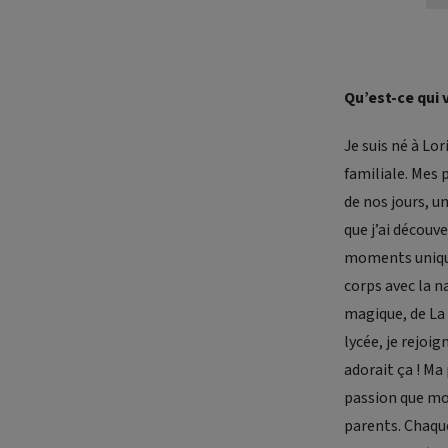
Qu’est-ce qui 
Je suis né à Lo
familiale. Mes
de nos jours, u
que j’ai découve
moments uniques
corps avec la n
magique, de La 
lycée, je rejoi
adorait ça ! Ma
passion que mo
parents. Chaqu