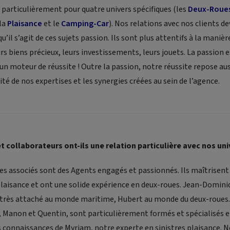
 particulièrement pour quatre univers spécifiques (les
Deux-Roue
 la
Plaisance
et le
Camping-Car
). Nos relations avec nos clients d
u’il s’agit de ces sujets passion. Ils sont plus attentifs à la maniè
s biens précieux, leurs investissements, leurs jouets. La passion e
n moteur de réussite ! Outre la passion, notre réussite repose auss
 de nos expertises et les synergies créées au sein de l’agence.
t collaborateurs ont-ils une relation particulière avec nos uni
s associés sont des Agents engagés et passionnés. Ils maîtrisen
 plaisance et ont une solide expérience en deux-roues. Jean-Domini
st très attaché au monde maritime, Hubert au monde du deux-roues
, Manon et Quentin, sont particulièrement formés et spécialisés e
s connaissances de Myriam, notre experte en sinistres plaisance.