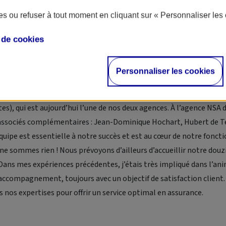
s ou refuser à tout moment en cliquant sur « Personnaliser les 
e de
cookies
e se cache derrière l’agence AXA-NSA ?
l’un de mes associés en 2017, lors d’un pèlerinage. Jean-Dominiqu
Personnaliser les cookies
y étaient Agents généraux d’une agence dans le centre de Nantes, 
us sommes associés en reprenant une agence à Saint-Étienne-de-
es), qui est aujourd’hui l’une de nos deux agences. À l’agence NSA
ssociés complémentaires : Jean-Dominique Hochart, Hubert de Te
uipe est essentielle à notre succès et est au cœur de notre fonct
 ne sommes rien ! Nous prévoyons d’ailleurs d’accueillir notre dou
Dans mes expériences précédentes, j’étais très impliqué dans l’ani
accompagnement, toujours avec un objectif de satisfaction client.
 nos expertises pour offrir un service optimal en assurance.