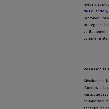
métiers et plus
de Collection
,
profondes lorsq
protégeons leur
véritablement u
complémentarité
Vos associés e
Absolument. Me
l’univers de la
particulier, e
collaborateurs
sans oublier le