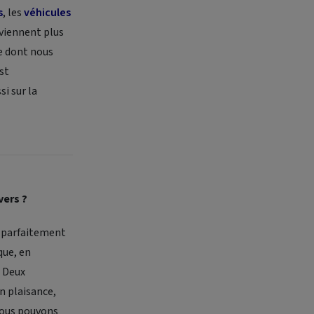
s
, les
véhicules
eviennent plus
re dont nous
st
i sur la
vers ?
t parfaitement
que, en
. Deux
n plaisance,
 Nous pouvons