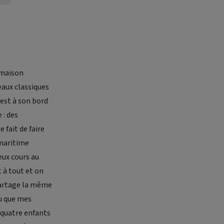
e maison
eaux classiques
’est à son bord
 : des
 fait de faire
 maritime
eux cours au
 à tout et on
 partage la même
au que mes
 quatre enfants