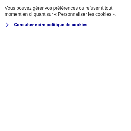
satisfaction de créer des vocations !
Vous pouvez gérer vos préférences ou refuser à tout
moment en cliquant sur « Personnaliser les cookies ».
Consulter notre politique de
cookies
L'agence AXA Rethel sponsor de l'équipe féminine U15 du Rethel Sportif
Basket.