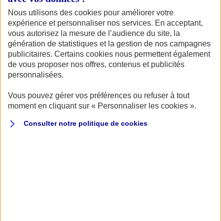
dans l’univers du deux-roues.
Nous utilisons des cookies pour améliorer votre
expérience et personnaliser nos services. En acceptant,
vous autorisez la mesure de l’audience du site, la
génération de statistiques et la gestion de nos campagnes
Des expositions marquantes
publicitaires. Certains cookies nous permettent également
de vous proposer nos offres, contenus et publicités
personnalisées.
Pour cette édition 2025, l’organisation a d’ores et déjà
officialisé de nombreuses expositions et animations en
Vous pouvez gérer vos préférences ou refuser à tout
tous genres, parmi lesquelles :
moment en cliquant sur « Personnaliser les cookies ».
Consulter notre politique de
cookies
80 ans du Grand Prix 500cc
: retraçant la grande
3
histoire des compétitions en 500 cm
à travers des
prototypes uniques remontant jusqu’au début du 20e
siècle.
L’exposition Michelin
: proposant de revivre
l’histoire de cette marque française à travers une
sélection unique de pièces de collection : cartes