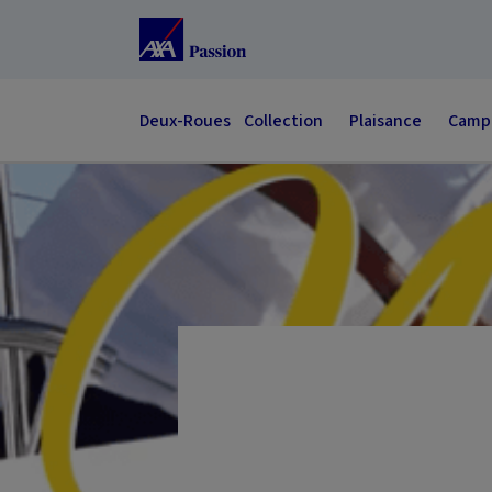
Accéder au Contenu
Accéder au Pied de page
Deux-Roues
Collection
Plaisance
Campi