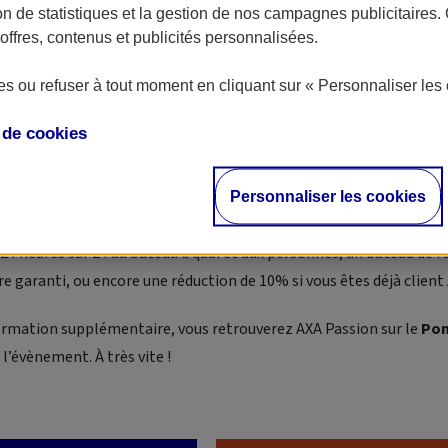
ion 2019, les
200.000 visiteurs
attendus pourront y découvrir les b
ion de statistiques et la gestion de nos campagnes publicitaires
pêche, le tourisme, les sports de glisse, les loisirs nautiques, mais
ffres, contenus et publicités personnalisées.
s services, la location, ou encore les nouvelles technologies. Les
s ou refuser à tout moment en cliquant sur « Personnaliser les 
ouveront également plus de
1000 embarcations
proposées par pa
us du monde entier.
e de
cookies
ssionnels du secteur, AXA Passion renouvellera sa présence sur le 
s clients et prospects dans leur démarche d’assurance de leur ba
Personnaliser les cookies
 chez AXA Passion, c’est bénéficier de nombreux avantages
co
 24 heures sur 24 au bateau à quai et aux personnes, un bateau d
tre garanti, ou encore une réduction de 10% si vous êtes déjà client
ormation supplémentaire, vous retrouverez AXA Passion sur le
Pon
 l’évènement. À très vite !