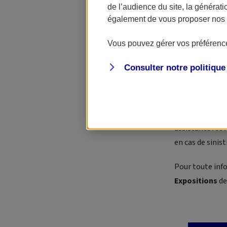
Pour cette édit
de l’audience du site, la générat
ou à moteur, la 
également de vous proposer nos o
équipements, le
Vous pouvez gérer vos préférence
nautiques retr
exposants
ven
Consulter notre politiqu
Parmi les profe
accompagner se
une assurance
assistance AXA
en cas de sinis
Pour toute inf
Expositions
de