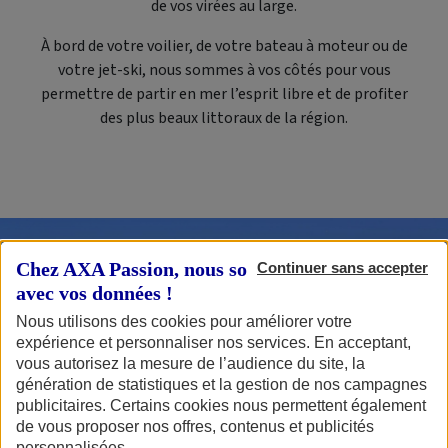
de vos virées au large.
À bord de votre voilier, de votre bateau à moteur ou de
votre jet-ski, nous sommes à vos côtés pour vous
permettre de partir en mer l’esprit libre et de profiter
des plus beaux littoraux de la région.
Chez AXA Passion, nous sommes transparents
Continuer sans accepter
avec vos données !
Nous utilisons des cookies pour améliorer votre
expérience et personnaliser nos services. En acceptant,
vous autorisez la mesure de l’audience du site, la
génération de statistiques et la gestion de nos campagnes
publicitaires. Certains cookies nous permettent également
La Normandie
de vous proposer nos offres, contenus et publicités
personnalisées.