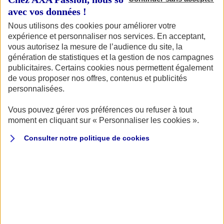
assurance moto couvre l’essentiel : vol, casse, incendie,
avec vos données !
assistance en cas de panne. Chez AXA, chaque moto
Nous utilisons des cookies pour améliorer votre
Suzuki VStrom bénéficie de garanties solides grâce à des
expérience et personnaliser nos services. En acceptant,
formules et garanties adaptées à tous les profils de
vous autorisez la mesure de l’audience du site, la
conducteurs.
génération de statistiques et la gestion de nos campagnes
publicitaires. Certains cookies nous permettent également
DÉCOUVREZ NOS DIFFÉRENTES FORMULES ET GARANTIES
de vous proposer nos offres, contenus et publicités
personnalisées.
Vous pouvez gérer vos préférences ou refuser à tout
moment en cliquant sur « Personnaliser les cookies ».
Consulter notre politique de
cookies
Quel prix pour assurer ma Suzuki
VStrom avec AXA ?
Chez AXA, nos formules d’assurance moto sont conçues
pour offrir le meilleur compromis entre prix, liberté et
protection.