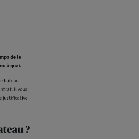
emps de le
nu à quai.
re bateau
ntrat. Il vous
 justificative
ateau ?