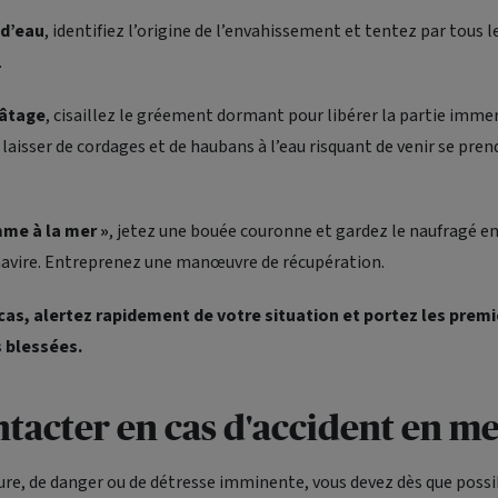
 d’eau
, identifiez l’origine de l’envahissement et tentez par tous 
.
mâtage
, cisaillez le gréement dormant pour libérer la partie imme
s laisser de cordages et de haubans à l’eau risquant de venir se pre
mme à la mer »
, jetez une bouée couronne et gardez le naufragé en
 navire. Entreprenez une manœuvre de récupération.
cas, alertez rapidement de votre situation et portez les prem
 blessées.
tacter en cas d'accident en me
ure, de danger ou de détresse imminente, vous devez dès que possi