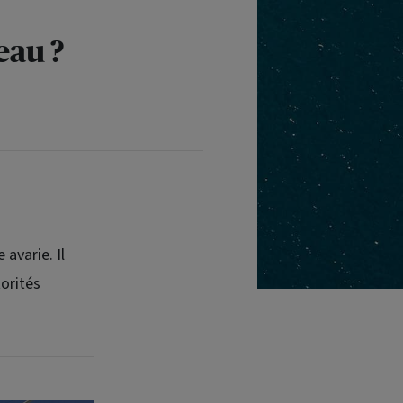
eau ?
 avarie. Il
orités