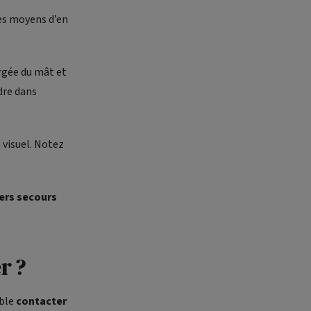
les moyens d’en
rgée du mât et
ndre dans
 visuel. Notez
iers secours
r ?
ble
contacter