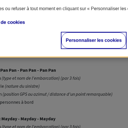
mbarcation
s ou refuser à tout moment en cliquant sur « Personnaliser les 
6, prononcer le message suivant le cas de figure :
e de
cookies
curité - Sécurité - Sécurité
u
(type et nom de l'embarcation) (par 3 fois)
Personnaliser les cookies
ale
(nature du danger à la navigation)
on
(position GPS ou azimut / distance d'un point remarquable)
Pan Pan - Pan Pan - Pan Pan
u
(type et nom de l'embarcation) (par 3 fois)
ale
(nature du sinistre)
on
(position GPS ou azimut / distance d'un point remarquable)
personnes à bord
 Mayday - Mayday - Mayday
u
(type et nom de l'embarcation) (par 3 fois)