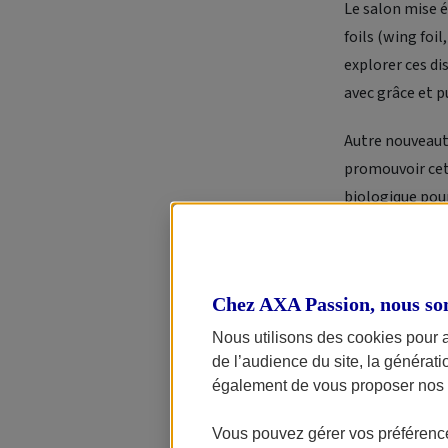
Le salon mise é
foils (wing foil
explorer ces di
avec grâce et p
Autre nouveaut
promouvoir cett
biologique pour
la diversité pis
Retrouvez-nou
l’automne.
Chez AXA Passion, nous so
Nous utilisons des cookies pour 
Informations pr
de l’audience du site, la générat
également de vous proposer nos o
Vous pouvez gérer vos préférence