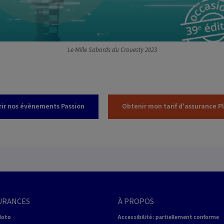
Le Mille Sabords du Crouesty 2023
ir nos évènements Passion
Obtenir mon tarif d'assurance P
URANCES
À PROPOS
Moto
Accessibilité : partiellement conforme