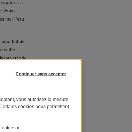
s supports à
le. Venez
ser sur l'eau
a pour but de
a maille
 découverte de
Continuer sans accepter
e de
ceptant, vous autorisez la mesure
. Certains cookies nous permettent
cookies ».