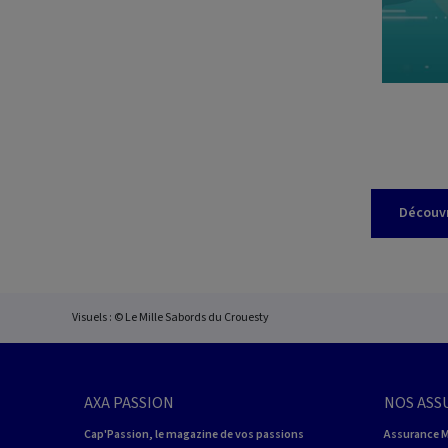
Découvr
Visuels : © Le Mille Sabords du Crouesty
AXA PASSION
NOS ASS
Cap'Passion, le magazine de vos passions
Assurance 