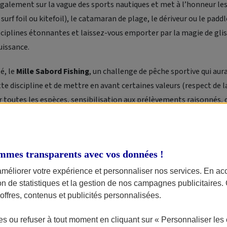
galement sur la vague des sports nautiques et met à l’honneur le
, surf foil ou kitefoil), le catamaran de plage, le dériveur ou le padd
sciplines étonnantes et laissez-vous emporter par la magie de glis
uissance.
é, le
Mille Sabord
Fishing
, un challenge de pêche sportive qui aur
e discipline et de mettre en avant certaines valeurs (respect de l
 toutes les espèces, sensibilisation aux prélèvements raisonnés,
cicole locale).
s sur notre stand AXA Passion lors de ce rendez-vous nautiqu
mmes transparents avec vos données !
améliorer votre expérience et personnaliser nos services. En ac
atiques sur le site :
https://www.lemillesabords.com/
ion de statistiques et la gestion de nos campagnes publicitaires
ffres, contenus et publicités personnalisées.
s ou refuser à tout moment en cliquant sur « Personnaliser les 