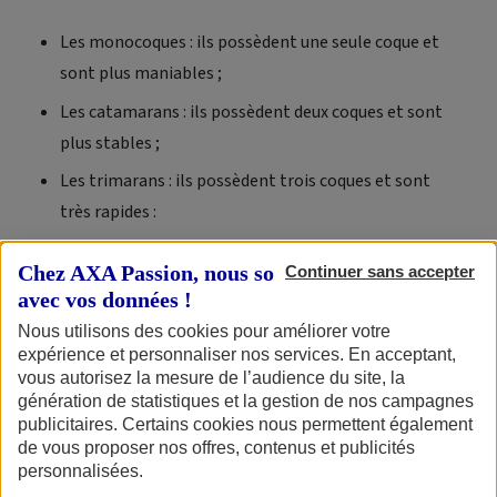
Les monocoques : ils possèdent une seule coque et
sont plus maniables ;
Les catamarans : ils possèdent deux coques et sont
plus stables ;
Les trimarans : ils possèdent trois coques et sont
très rapides :
Les multicoques : c’est un type de bateau constitué de
Chez AXA Passion, nous sommes transparents
Continuer sans accepter
plusieurs coques distinctes (catamarans et
avec vos données !
trimarans).
Nous utilisons des cookies pour améliorer votre
expérience et personnaliser nos services. En acceptant,
Leur gréement, leurs mâts et leurs voiles varient selon
vous autorisez la mesure de l’audience du site, la
le modèle. Certains voiliers comme la goélette
génération de statistiques et la gestion de nos campagnes
publicitaires. Certains cookies nous permettent également
possèdent plusieurs mâts et sont conçus pour de
de vous proposer nos offres, contenus et publicités
longues navigations.
personnalisées.