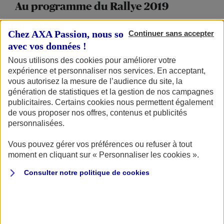
Au programme du Rallye 2019
JEUDI 30 MAI
Chez AXA Passion, nous sommes transparents
Continuer sans accepter
avec vos données !
Nous vous attendions en milieu de matinée à Griante à
Nous utilisons des cookies pour améliorer votre
quelques mètres de l’hôtel pour procéder à l’accueil
expérience et personnaliser nos services. En acceptant,
administratif, la vérification de votre moto,
vous autorisez la mesure de l’audience du site, la
génération de statistiques et la gestion de nos campagnes
l’installation des balises de géolocalisation et la remise
publicitaires. Certains cookies nous permettent également
du fameux
roadbook. Pour assurer votre sécurité,
de vous proposer nos offres, contenus et publicités
l'assistance mécanique ainsi que des ouvreurs étaient là
personnalisées.
tout au long du rallye. Après avoir procédé à l’ensemble
Vous pouvez gérer vos préférences ou refuser à tout
des vérifications, vous aviez eu le reste de la journée pour
moment en cliquant sur « Personnaliser les cookies ».
découvrir l’hôtel, vous reposer, profiter de la piscine ou
Consulter notre politique de
cookies
découvrir les environs. Nous nous étions retrouvés en fin
d’après-midi pour le briefing et le dîner.
VENDREDI 31 MAI